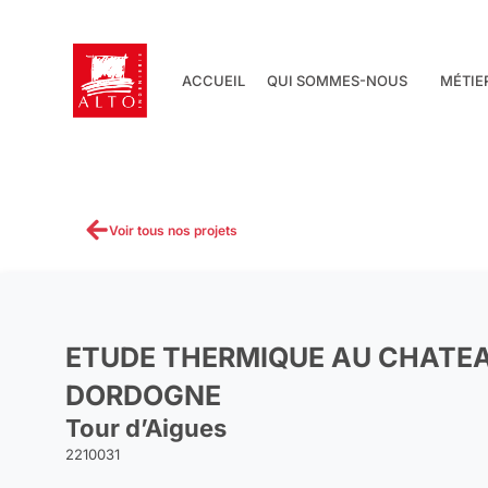
Aller
au
contenu
ACCUEIL
QUI SOMMES-NOUS
MÉTIE
Voir tous nos projets
ETUDE THERMIQUE AU CHATE
DORDOGNE
Tour d’Aigues
2210031