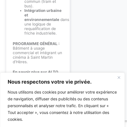
commun (tram et
bus).
Intégration urbaine
et
environnementale
dans
une logique de
requalification de
friche industrielle.
PROGRAMME GÉNÉRAL :
Bâtiment à usage
commercial et intégrant un
cinéma à Saint Martin
d’Hères.
En savoir plus sur ALTO
Ingénierie :
Nous respectons votre vie privée.
Bureau d’études
Nous utilisons des cookies pour améliorer votre expérience
environnement
Bureau d’études
de navigation, diffuser des publicités ou des contenus
techniques : fluides &
personnalisés et analyser notre trafic. En cliquant sur «
électricité
Tout accepter », vous consentez à notre utilisation des
cookies.