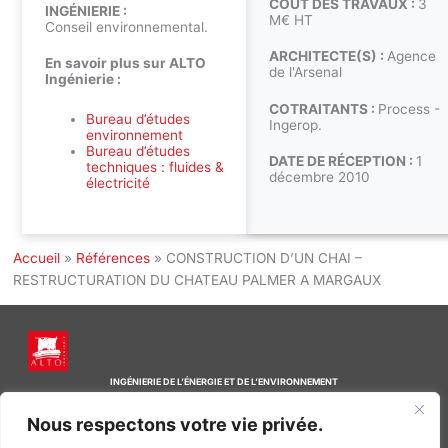
COÛT DES TRAVAUX :
3
INGÉNIERIE :
M€ HT
Conseil environnemental.
ARCHITECTE(S) :
Agence
En savoir plus sur ALTO
de l'Arsenal
Ingénierie :
COTRAITANTS :
Process -
Bureau d’études
Ingerop.
environnement
Bureau d’études
DATE DE RÉCEPTION :
1
techniques : fluides &
décembre 2010
électricité
Accueil
»
Références
»
CONSTRUCTION D’UN CHAI –
RESTRUCTURATION DU CHATEAU PALMER A MARGAUX
INGÉNIERIE DE L’ÉNERGIE ET DE L’ENVIRONNEMENT
CONCEVONS, ENSEMBLE, L’ENVIRONNEMENT BÂTI DE DEMAIN
Nous respectons votre vie privée.
CONTACT