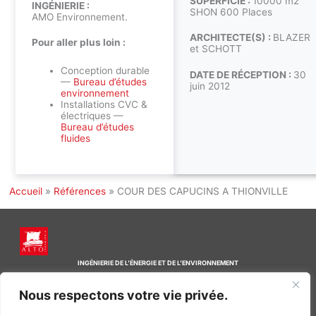
SUPERFICIE :
10000 m2
INGÉNIERIE :
SHON 600 Places
AMO Environnement.
ARCHITECTE(S) :
BLAZER
Pour aller plus loin :
et SCHOTT
Conception durable
DATE DE RÉCEPTION :
30
—
Bureau d’études
juin 2012
environnement
Installations CVC &
électriques —
Bureau d’études
fluides
Accueil
»
Références
»
COUR DES CAPUCINS A THIONVILLE
INGÉNIERIE DE L’ÉNERGIE ET DE L’ENVIRONNEMENT
CONCEVONS, ENSEMBLE, L’ENVIRONNEMENT BÂTI DE DEMAIN
Nous respectons votre vie privée.
CONTACT