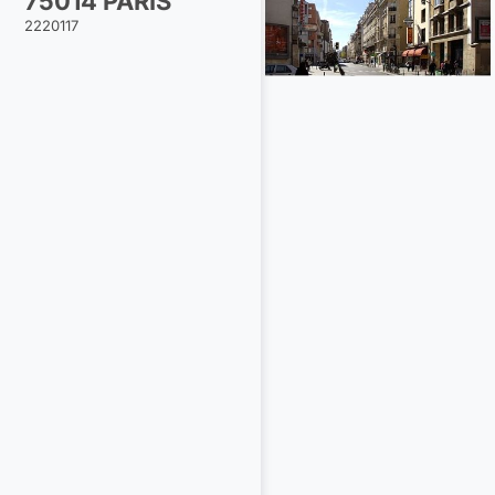
75014 PARIS
2220117