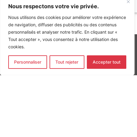
Nous respectons votre vie privée.
Nous utilisons des cookies pour améliorer votre expérience
Accueil
»
Références
»
Création d’un espace de logistique
de navigation, diffuser des publicités ou des contenus
urbaine et de commerces – Projet Jean MOULIN
personnalisés et analyser notre trafic. En cliquant sur «
Tout accepter », vous consentez à notre utilisation des
cookies.
INGÉNIERIE DE L’ÉNERGIE ET DE L’ENVIRONNEMENT
Personnaliser
Tout rejeter
Accepter tout
CONCEVONS, ENSEMBLE, L’ENVIRONNEMENT BÂTI DE DEMAIN
CONTACT
Tel. +33 (0)1 64 68 18 50
L
I
F
i
n
a
n
s
c
k
t
e
Nos agences
e
a
b
d
g
o
Bureau d'études Île de France
i
r
o
n
a
k
Bureau d'études Bordeaux
-
m
-
Bureau d'études Lyon
i
f
n