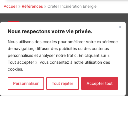
Accueil
»
Références
»
Créteil Incinération Energie
Nous respectons votre vie privée.
INGÉNIERIE DE L’ÉNERGIE ET DE L’ENVIRONNEMENT
Nous utilisons des cookies pour améliorer votre expérience
CONCEVONS, ENSEMBLE, L’ENVIRONNEMENT BÂTI DE DEMAIN
de navigation, diffuser des publicités ou des contenus
CONTACT
personnalisés et analyser notre trafic. En cliquant sur «
Tel. +33 (0)1 64 68 18 50
Tout accepter », vous consentez à notre utilisation des
L
I
F
i
n
a
cookies.
n
s
c
k
t
e
Nos agences
e
a
b
Personnaliser
Tout rejeter
Accepter tout
d
g
o
Bureau d'études Île de France
i
r
o
n
a
k
Bureau d'études Bordeaux
-
m
-
Bureau d'études Lyon
i
f
n
CONTACT
Tel. +33 (0)1 64 68 18 50
L
I
F
i
n
a