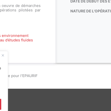
DATE DE DÉBUT DES É
n oeuvre de démarches
érations pilotées par
NATURE DE L'OPÉRATI
s environnement
au d’études fluides
e
rable pour l’EPAURIF