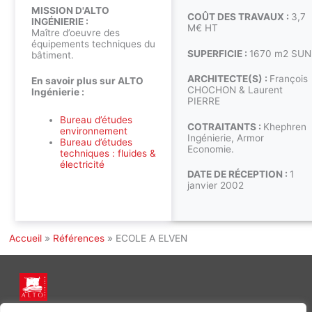
MISSION D'ALTO
COÛT DES TRAVAUX :
3,7
INGÉNIERIE :
M€ HT
Maître d’oeuvre des
équipements techniques du
SUPERFICIE :
1670 m2 SUN
bâtiment.
ARCHITECTE(S) :
François
En savoir plus sur ALTO
CHOCHON & Laurent
Ingénierie :
PIERRE
Bureau d’études
COTRAITANTS :
Khephren
environnement
Ingénierie, Armor
Bureau d’études
Economie.
techniques : fluides &
électricité
DATE DE RÉCEPTION :
1
janvier 2002
Accueil
»
Références
»
ECOLE A ELVEN
INGÉNIERIE DE L’ÉNERGIE ET DE L’ENVIRONNEMENT