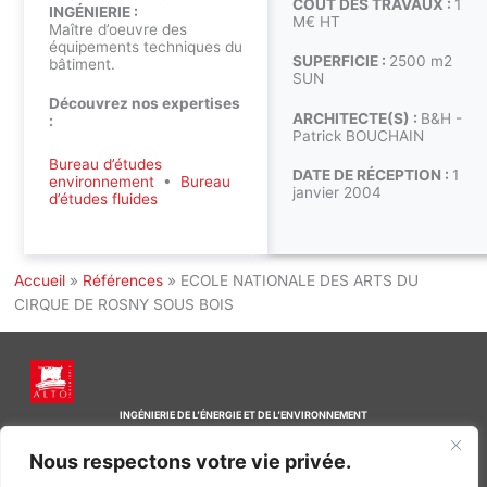
COÛT DES TRAVAUX :
1
INGÉNIERIE :
M€ HT
Maître d’oeuvre des
équipements techniques du
SUPERFICIE :
2500 m2
bâtiment.
SUN
Découvrez nos expertises
ARCHITECTE(S) :
B&H -
:
Patrick BOUCHAIN
Bureau d’études
DATE DE RÉCEPTION :
1
environnement
•
Bureau
janvier 2004
d’études fluides
Accueil
»
Références
»
ECOLE NATIONALE DES ARTS DU
CIRQUE DE ROSNY SOUS BOIS
INGÉNIERIE DE L’ÉNERGIE ET DE L’ENVIRONNEMENT
CONCEVONS, ENSEMBLE, L’ENVIRONNEMENT BÂTI DE DEMAIN
Nous respectons votre vie privée.
CONTACT