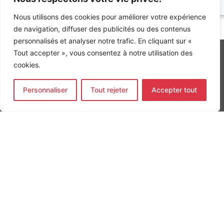
Nous utilisons des cookies pour améliorer votre expérience
Accueil
»
Références
»
Ecole rue de Tolbiac
de navigation, diffuser des publicités ou des contenus
personnalisés et analyser notre trafic. En cliquant sur «
Tout accepter », vous consentez à notre utilisation des
cookies.
INGÉNIERIE DE L’ÉNERGIE ET DE L’ENVIRONNEMENT
Personnaliser
Tout rejeter
Accepter tout
CONCEVONS, ENSEMBLE, L’ENVIRONNEMENT BÂTI DE DEMAIN
CONTACT
Tel. +33 (0)1 64 68 18 50
L
I
F
i
n
a
n
s
c
k
t
e
Nos agences
e
a
b
d
g
o
Bureau d'études Île de France
i
r
o
n
a
k
Bureau d'études Bordeaux
-
m
-
Bureau d'études Lyon
i
f
n
CONTACT
Tel. +33 (0)1 64 68 18 50