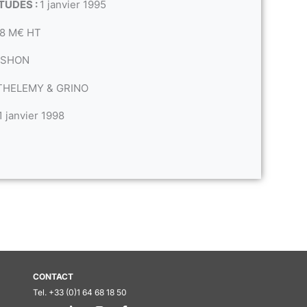
TUDES :
1 janvier 1995
8 M€ HT
 SHON
THELEMY & GRINO
1 janvier 1998
CONTACT
Tel. +33 (0)1 64 68 18 50
L
I
F