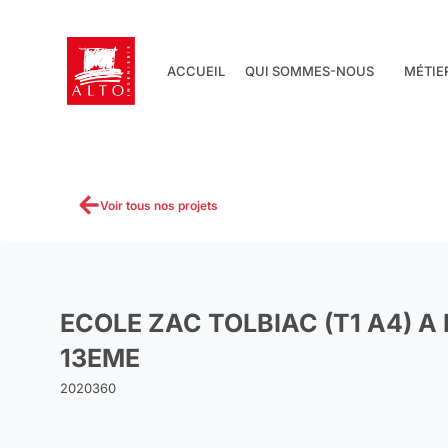
Aller
au
contenu
ACCUEIL
QUI SOMMES-NOUS
MÉTIE
Voir tous nos projets
ECOLE ZAC TOLBIAC (T1 A4) A 
13EME
2020360