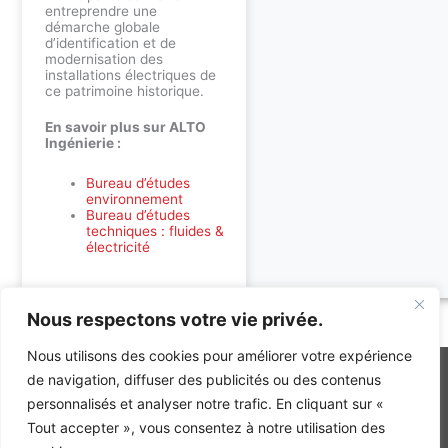
entreprendre une
démarche globale
d’identification et de
modernisation des
installations électriques de
ce patrimoine historique.
En savoir plus sur ALTO
Ingénierie :
Bureau d’études
environnement
Bureau d’études
techniques : fluides &
électricité
Nous respectons votre vie privée.
Accueil
»
Références
»
Eglise Notre Dame de Feurs
Nous utilisons des cookies pour améliorer votre expérience
de navigation, diffuser des publicités ou des contenus
personnalisés et analyser notre trafic. En cliquant sur «
INGÉNIERIE DE L’ÉNERGIE ET DE L’ENVIRONNEMENT
Tout accepter », vous consentez à notre utilisation des
CONCEVONS, ENSEMBLE, L’ENVIRONNEMENT BÂTI DE DEMAIN