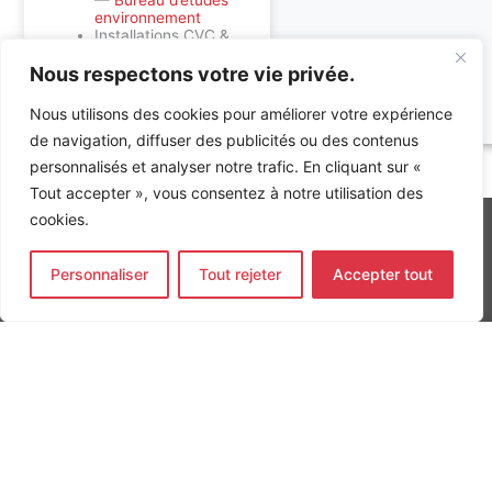
—
Bureau d’études
environnement
Installations CVC &
électriques —
Bureau d’études
Nous respectons votre vie privée.
fluides
Nous utilisons des cookies pour améliorer votre expérience
de navigation, diffuser des publicités ou des contenus
personnalisés et analyser notre trafic. En cliquant sur «
Accueil
»
Références
»
Etude Resense MOVE
Tout accepter », vous consentez à notre utilisation des
cookies.
Personnaliser
Tout rejeter
Accepter tout
INGÉNIERIE DE L’ÉNERGIE ET DE L’ENVIRONNEMENT
CONCEVONS, ENSEMBLE, L’ENVIRONNEMENT BÂTI DE DEMAIN
CONTACT
Tel. +33 (0)1 64 68 18 50
L
I
F
i
n
a
n
s
c
k
t
e
Nos agences
e
a
b
d
g
o
Bureau d'études Île de France