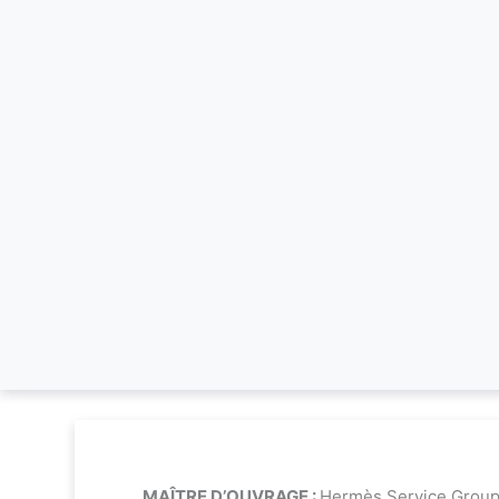
MAÎTRE D’OUVRAGE :
Hermès Service Grou