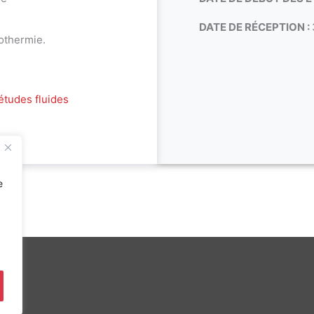
DATE DE RÉCEPTION :
othermie.
études fluides
e
S