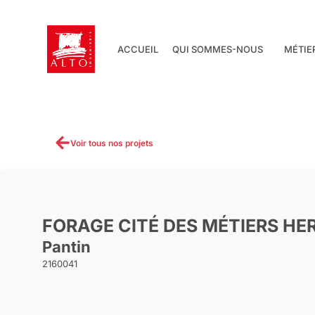
Aller
au
contenu
ACCUEIL
QUI SOMMES-NOUS
MÉTIE
Voir tous nos projets
FORAGE CITÉ DES MÉTIERS HE
Pantin
2160041