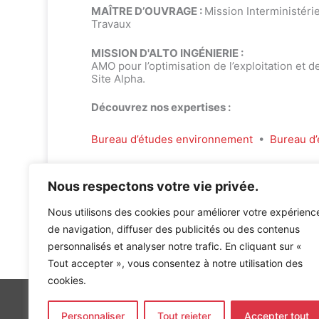
MAÎTRE D’OUVRAGE :
Mission Interministéri
Travaux
MISSION D'ALTO INGÉNIERIE :
AMO pour l’optimisation de l’exploitation et 
Site Alpha.
Découvrez nos expertises :
Bureau d’études environnement
•
Bureau d’
Nous respectons votre vie privée.
Nous utilisons des cookies pour améliorer votre expérienc
de navigation, diffuser des publicités ou des contenus
Accueil
»
Références
»
GALERIE DE L’EVOLUTION A PAR
personnalisés et analyser notre trafic. En cliquant sur «
Tout accepter », vous consentez à notre utilisation des
cookies.
Personnaliser
Tout rejeter
Accepter tout