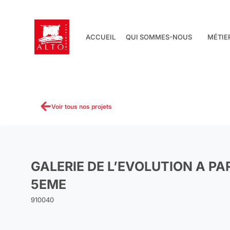
Aller
au
contenu
ACCUEIL
QUI SOMMES-NOUS
MÉTIE
Voir tous nos projets
GALERIE DE L’EVOLUTION A PA
5EME
910040