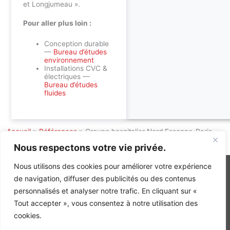
et Longjumeau ».
Pour aller plus loin :
Conception durable
—
Bureau d’études
environnement
Installations CVC &
électriques —
Bureau d’études
fluides
Accueil
»
Références
»
Groupe hospitalier Nord Essonne-Paris
Saclay
Nous respectons votre vie privée.
Nous utilisons des cookies pour améliorer votre expérience
de navigation, diffuser des publicités ou des contenus
personnalisés et analyser notre trafic. En cliquant sur «
INGÉNIERIE DE L’ÉNERGIE ET DE L’ENVIRONNEMENT
Tout accepter », vous consentez à notre utilisation des
CONCEVONS, ENSEMBLE, L’ENVIRONNEMENT BÂTI DE DEMAIN
cookies.
CONTACT