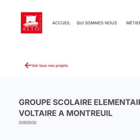
Aller
au
contenu
ACCUEIL
QUI SOMMES-NOUS
MÉTIE
Voir tous nos projets
GROUPE SCOLAIRE ELEMENTAI
VOLTAIRE A MONTREUIL
2090500