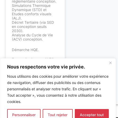
réglementaire conception.
Simulations Thermique
Dynamique (STD) et
Etudes conforts visuels
(ALJ).
Décret Tertiaire (via SED
en conception seuils
2030).
Analyse du Cycle de Vie
(ACV) conception.
Démarche HQE.
En savoir plus sur ALTO
Ingénierie :
Nous respectons votre vie privée.
Bureau d’études
Nous utilisons des cookies pour améliorer votre expérience
environnement
de navigation, diffuser des publicités ou des contenus
Bureau d’études
techniques : fluides &
personnalisés et analyser notre trafic. En cliquant sur «
électricité
Tout accepter », vous consentez à notre utilisation des
cookies.
Accueil
»
Références
»
Hopital Millau Saint Affrique
Personnaliser
Tout rejeter
Accepter tout