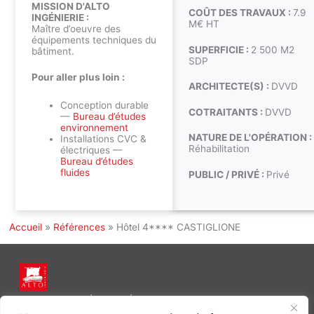
MISSION D'ALTO
COÛT DES TRAVAUX :
7.9
INGÉNIERIE :
M€ HT
Maître d’oeuvre des
équipements techniques du
SUPERFICIE :
2 500 M2
bâtiment.
SDP
Pour aller plus loin :
ARCHITECTE(S) :
DVVD
Conception durable
COTRAITANTS :
DVVD
—
Bureau d’études
environnement
NATURE DE L'OPÉRATION :
Installations CVC &
Réhabilitation
électriques —
Bureau d’études
fluides
PUBLIC / PRIVÉ :
Privé
Accueil
»
Références
»
Hôtel 4**** CASTIGLIONE
INGÉNIERIE DE L’ÉNERGIE ET DE L’ENVIRONNEMENT
CONCEVONS, ENSEMBLE, L’ENVIRONNEMENT BÂTI DE DEMAIN