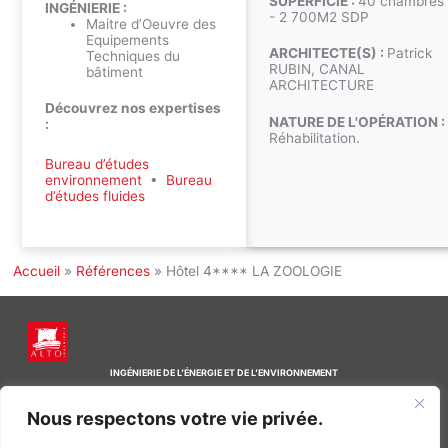
SUPERFICIE :
40 chambres
INGÉNIERIE :
- 2 700M2 SDP
Maitre d’Oeuvre des
Equipements
ARCHITECTE(S) :
Patrick
Techniques du
RUBIN, CANAL
bâtiment
ARCHITECTURE
Découvrez nos expertises
NATURE DE L'OPÉRATION :
:
Réhabilitation.
Bureau d’études
environnement
•
Bureau
d’études fluides
Accueil
»
Références
»
Hôtel 4**** LA ZOOLOGIE
INGÉNIERIE DE L’ÉNERGIE ET DE L’ENVIRONNEMENT
CONCEVONS, ENSEMBLE, L’ENVIRONNEMENT BÂTI DE DEMAIN
Nous respectons votre vie privée.
CONTACT