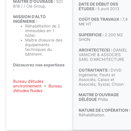
MAÎTRE D’OUVRAGE :
SCI
DATE DE DÉBUT DES
B18 / / Clé Group.
ÉTUDES :
5 avril 2013
MISSION D'ALTO
COÛT DES TRAVAUX :
7,4
INGÉNIERIE :
M€ HT
Réhabilitation de 2
immeubles en 1
SUPERFICIE :
2 200 M2
hôtel.
SHON
Maître d’oeuvre des
équipements
techniques du
ARCHITECTE(S) :
DANIEL
bâtiment.
VANICHE & ASSOCIES
SARL D'ARCHITECTURE
Découvrez nos expertises
:
COTRAITANTS :
DVVD
Ingénierie; Peutz et
Associés; Casso et
Bureau d’études
Associés; Systal; Chzon
environnement
•
Bureau
d’études fluides
MAITRE D'OUVRAGE
DÉLÉGUÉ
Philia
NATURE DE L'OPÉRATION :
Réhabilitation.