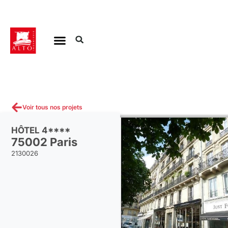
Aller
au
contenu
Voir tous nos projets
HÔTEL 4****
75002 Paris
2130026