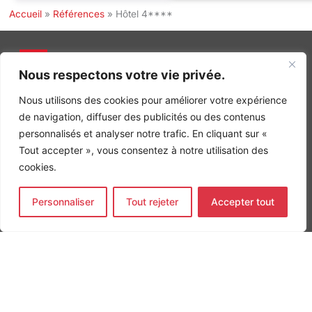
Accueil
»
Références
»
Hôtel 4****
Nous respectons votre vie privée.
INGÉNIERIE DE L’ÉNERGIE ET DE L’ENVIRONNEMENT
Nous utilisons des cookies pour améliorer votre expérience
CONCEVONS, ENSEMBLE, L’ENVIRONNEMENT BÂTI DE DEMAIN
de navigation, diffuser des publicités ou des contenus
CONTACT
personnalisés et analyser notre trafic. En cliquant sur «
Tel. +33 (0)1 64 68 18 50
Tout accepter », vous consentez à notre utilisation des
L
I
F
i
n
a
cookies.
n
s
c
k
t
e
Nos agences
e
a
b
Personnaliser
Tout rejeter
Accepter tout
d
g
o
Bureau d'études Île de France
i
r
o
n
a
k
Bureau d'études Bordeaux
-
m
-
Bureau d'études Lyon
i
f
n
CONTACT
Tel. +33 (0)1 64 68 18 50
L
I
F
i
n
a
n
s
c