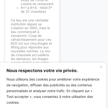
cuisine du restaurant
R+1 à R+6 : hôtel 5*
de 37 chambres
Ce lieu est une véritable
institution depuis sa
création en 1965, mais le
lieu commençait à
s’endormir. Coup de
rafraichissement pour ces
600 m2 sur cinq étages et
lifting pour répondre aux
nouvelles normes. Le rez-
de-chaussée accueillera
les danseurs, les étages
seront dédiés à de petits
salons.
Nous respectons votre vie privée.
Découvrez nos expertises
Nous utilisons des cookies pour améliorer votre expérience
:
de navigation, diffuser des publicités ou des contenus
Bureau d’études
personnalisés et analyser notre trafic. En cliquant sur «
environnement
•
Bureau
Tout accepter », vous consentez à notre utilisation des
d’études fluides
cookies.