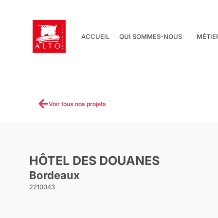
Aller
au
contenu
ACCUEIL
QUI SOMMES-NOUS
MÉTIE
Voir tous nos projets
HÔTEL DES DOUANES
Bordeaux
2210043