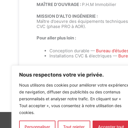
MAÎTRE D’OUVRAGE :
P.H.M Immobilier
MISSION D'ALTO INGÉNIERIE :
Maître d’oeuvre des équipements techniques
CVC (phase PRO à AOR).
Pour aller plus loin :
Conception durable —
Bureau d’étude
Installations CVC & électriques —
Bure
Nous respectons votre vie privée.
Nous utilisons des cookies pour améliorer votre expérienc
de navigation, diffuser des publicités ou des contenus
Accueil
»
Références
»
I-TER Ravezies Le Bouscat
personnalisés et analyser notre trafic. En cliquant sur «
Tout accepter », vous consentez à notre utilisation des
cookies.
Personnaliser
Tout rejeter
Accepter tout