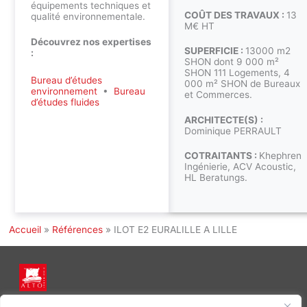
équipements techniques et
COÛT DES TRAVAUX :
13
qualité environnementale.
M€ HT
Découvrez nos expertises
SUPERFICIE :
13000 m2
:
SHON dont 9 000 m²
SHON 111 Logements, 4
Bureau d’études
000 m² SHON de Bureaux
environnement
•
Bureau
et Commerces.
d’études fluides
ARCHITECTE(S) :
Dominique PERRAULT
COTRAITANTS :
Khephren
Ingénierie, ACV Acoustic,
HL Beratungs.
Accueil
»
Références
»
ILOT E2 EURALILLE A LILLE
INGÉNIERIE DE L’ÉNERGIE ET DE L’ENVIRONNEMENT