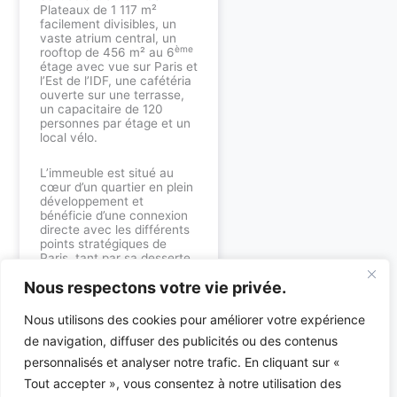
Plateaux de 1 117 m²
facilement divisibles, un
vaste atrium central, un
ème
rooftop de 456 m² au 6
étage avec vue sur Paris et
l’Est de l’IDF, une cafétéria
ouverte sur une terrasse,
un capacitaire de 120
personnes par étage et un
local vélo.
L’immeuble est situé au
cœur d’un quartier en plein
développement et
bénéficie d’une connexion
directe avec les différents
points stratégiques de
Paris, tant par sa desserte
routière que par son réseau
Nous respectons votre vie privée.
de transports en commun.
Découvrez nos expertises
Nous utilisons des cookies pour améliorer votre expérience
:
de navigation, diffuser des publicités ou des contenus
personnalisés et analyser notre trafic. En cliquant sur «
Bureau d’études
environnement
•
Bureau
Tout accepter », vous consentez à notre utilisation des
d’études fluides