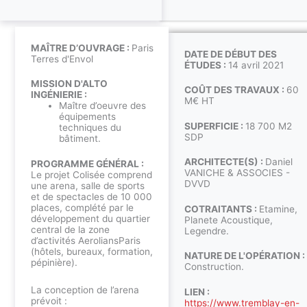
MAÎTRE D’OUVRAGE :
Paris
DATE DE DÉBUT DES
Terres d'Envol
ÉTUDES :
14 avril 2021
MISSION D'ALTO
COÛT DES TRAVAUX :
60
INGÉNIERIE :
M€ HT
Maître d’oeuvre des
équipements
SUPERFICIE :
18 700 M2
techniques du
SDP
bâtiment.
ARCHITECTE(S) :
Daniel
PROGRAMME GÉNÉRAL :
VANICHE & ASSOCIES -
Le projet Colisée comprend
DVVD
une arena, salle de sports
et de spectacles de 10 000
places, complété par le
COTRAITANTS :
Etamine,
développement du quartier
Planete Acoustique,
central de la zone
Legendre.
d’activités AeroliansParis
(hôtels, bureaux, formation,
NATURE DE L'OPÉRATION :
pépinière).
Construction.
La conception de l’arena
LIEN :
prévoit :
https://www.tremblay-en-