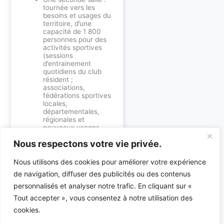
tournée vers les
besoins et usages du
territoire, d’une
capacité de 1 800
personnes pour des
activités sportives
(sessions
d’entrainement
quotidiens du club
résident ;
associations,
fédérations sportives
locales,
départementales,
régionales et
nouveaux usages
type padel-tennis ou
Nous respectons votre vie privée.
basket 3×3…).
Un salon corporate
et associatif : espace
Nous utilisons des cookies pour améliorer votre expérience
modulable
de navigation, diffuser des publicités ou des contenus
permettant
d’accueillir aussi bien
personnalisés et analyser notre trafic. En cliquant sur «
des événements
Tout accepter », vous consentez à notre utilisation des
d’entreprise,
d’associations
cookies.
locales que des
expositions