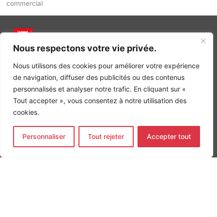
commercial
Nous respectons votre vie privée.
INGÉNIERIE DE L’ÉNERGIE ET DE L’ENVIRONNEMENT
CONCEVONS, ENSEMBLE, L’ENVIRONNEMENT BÂTI DE DEMAIN
Nous utilisons des cookies pour améliorer votre expérience
de navigation, diffuser des publicités ou des contenus
CONTACT
personnalisés et analyser notre trafic. En cliquant sur «
Tel. +33 (0)1 64 68 18 50
L
I
F
Tout accepter », vous consentez à notre utilisation des
i
n
a
cookies.
n
s
c
k
t
e
Nos agences
e
a
b
Personnaliser
Tout rejeter
Accepter tout
d
g
o
Bureau d'études Île de France
i
r
o
n
a
k
Bureau d'études Bordeaux
-
m
-
Bureau d'études Lyon
i
f
n
CONTACT
Tel. +33 (0)1 64 68 18 50
L
I
F
i
n
a
n
s
c