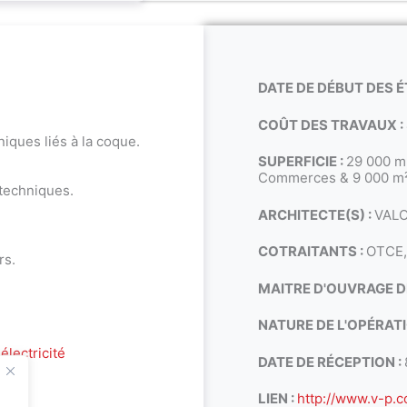
DATE DE DÉBUT DES É
COÛT DES TRAVAUX :
iques liés à la coque.
SUPERFICIE :
29 000 m
Commerces & 9 000 m
echniques.
ARCHITECTE(S) :
VALO
COTRAITANTS :
OTCE, 
rs.
MAITRE D'OUVRAGE 
NATURE DE L'OPÉRATI
électricité
DATE DE RÉCEPTION :
LIEN :
http://www.v-p.c