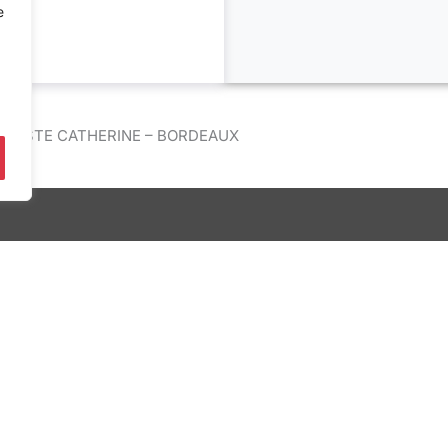
e
OT STE CATHERINE – BORDEAUX
DE DEMAIN
Bureau d'études Île de France
Bureau d'études Bordeaux
Bureau d'études Lyon