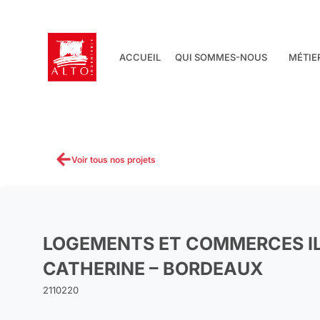
Aller
au
contenu
ACCUEIL
QUI SOMMES-NOUS
MÉTIE
Voir tous nos projets
LOGEMENTS ET COMMERCES IL
CATHERINE – BORDEAUX
2110220