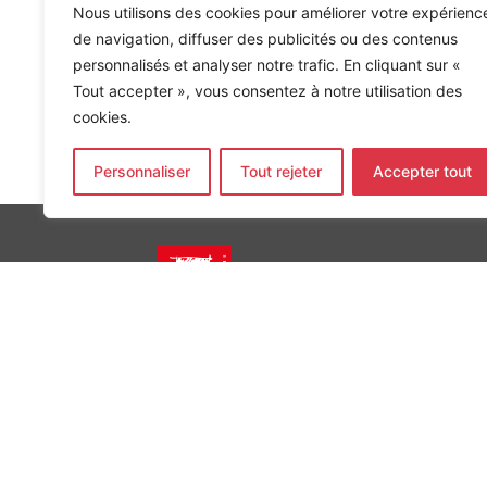
Nous utilisons des cookies pour améliorer votre expérienc
de navigation, diffuser des publicités ou des contenus
personnalisés et analyser notre trafic. En cliquant sur «
Tout accepter », vous consentez à notre utilisation des
cookies.
Accueil
»
Références
»
LOGEMENTS ET COMMERCES IL
Personnaliser
Tout rejeter
Accepter tout
INGÉNIERIE DE L’ÉNERGIE ET DE L’ENVIRONNEMENT
CONCEVONS, ENSEMBLE, L’ENVIRONNEMENT BÂTI 