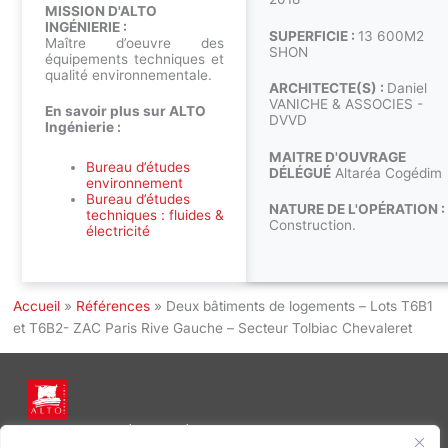
MISSION D'ALTO
INGÉNIERIE :
SUPERFICIE :
13 600M2
Maître d’oeuvre des
SHON
équipements techniques et
qualité environnementale.
ARCHITECTE(S) :
Daniel
VANICHE & ASSOCIES -
En savoir plus sur ALTO
DVVD
Ingénierie :
MAITRE D'OUVRAGE
Bureau d’études
DÉLÉGUÉ
Altaréa Cogédim
environnement
Bureau d’études
NATURE DE L'OPÉRATION :
techniques : fluides &
Construction.
électricité
Accueil
»
Références
»
Deux bâtiments de logements – Lots T6B1
et T6B2- ZAC Paris Rive Gauche – Secteur Tolbiac Chevaleret
INGÉNIERIE DE L’ÉNERGIE ET DE L’ENVIRONNEMENT