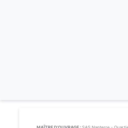
MAÎTRE D’OUVRAGE :
SAS Nanterre - Quartie