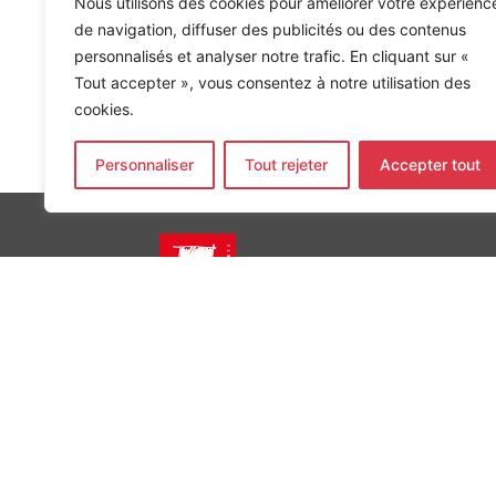
Nous utilisons des cookies pour améliorer votre expérienc
de navigation, diffuser des publicités ou des contenus
personnalisés et analyser notre trafic. En cliquant sur «
Tout accepter », vous consentez à notre utilisation des
cookies.
Accueil
»
Références
»
Logements ZAC SYCOMORE
Personnaliser
Tout rejeter
Accepter tout
INGÉNIERIE DE L’ÉNERGIE ET DE L’ENVIRONNEMENT
CONCEVONS, ENSEMBLE, L’ENVIRONNEMENT BÂTI 