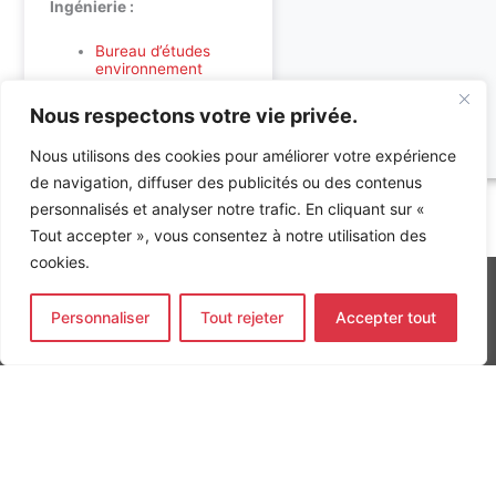
Ingénierie :
Bureau d’études
environnement
Bureau d’études
techniques : fluides &
Nous respectons votre vie privée.
électricité
Nous utilisons des cookies pour améliorer votre expérience
de navigation, diffuser des publicités ou des contenus
Accueil
»
Références
»
LYCEE – AVENUE DE L’EUROPE A
personnalisés et analyser notre trafic. En cliquant sur «
DAMMARTIN EN GOËLE
Tout accepter », vous consentez à notre utilisation des
cookies.
Personnaliser
Tout rejeter
Accepter tout
INGÉNIERIE DE L’ÉNERGIE ET DE L’ENVIRONNEMENT
CONCEVONS, ENSEMBLE, L’ENVIRONNEMENT BÂTI DE DEMAIN
CONTACT
Tel. +33 (0)1 64 68 18 50
L
I
F
i
n
a
n
s
c