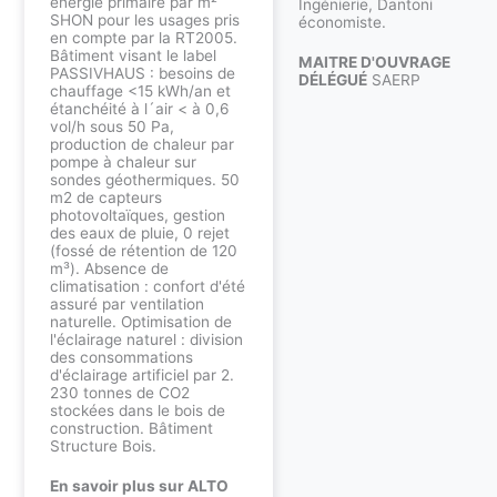
énergie primaire par m²
Ingénierie, Dantoni
SHON pour les usages pris
économiste.
en compte par la RT2005.
Bâtiment visant le label
MAITRE D'OUVRAGE
PASSIVHAUS : besoins de
DÉLÉGUÉ
SAERP
chauffage <15 kWh/an et
étanchéité à l´air < à 0,6
vol/h sous 50 Pa,
production de chaleur par
pompe à chaleur sur
sondes géothermiques. 50
m2 de capteurs
photovoltaïques, gestion
des eaux de pluie, 0 rejet
(fossé de rétention de 120
m³). Absence de
climatisation : confort d'été
assuré par ventilation
naturelle. Optimisation de
l'éclairage naturel : division
des consommations
d'éclairage artificiel par 2.
230 tonnes de CO2
stockées dans le bois de
construction. Bâtiment
Structure Bois.
En savoir plus sur ALTO