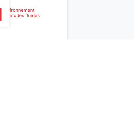
s environnement
au d’études fluides
 N’DJAMENA
DE DEMAIN
Bureau d'études Île de France
Bureau d'études Bordeaux