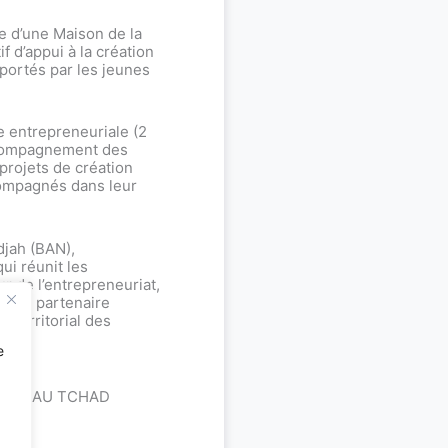
re d’une Maison de la
f d’appui à la création
portés par les jeunes
re entrepreneuriale (2
accompagnement des
projets de création
compagnés dans leur
djah (BAN),
ui réunit les
r de l’entrepreneuriat,
ména, partenaire
e territorial des
e
MENA AU TCHAD