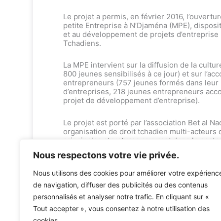
Le projet a permis, en février 2016, l’ouvertu
petite Entreprise à N’Djaména (MPE), dispositi
et au développement de projets d’entreprise 
Tchadiens.
La MPE intervient sur la diffusion de la cultu
800 jeunes sensibilisés à ce jour) et sur l’
entrepreneurs (757 jeunes formés dans leur 
d’entreprises, 218 jeunes entrepreneurs ac
projet de développement d’entreprise).
Le projet est porté par l’association Bet al Na
organisation de droit tchadien multi-acteurs q
principales structures œuvrant dans le secteu
au premier rang desquels la mairie de N’Dja
Nous respectons votre vie privée.
principal du projet, dans une logique d’ancrag
actions menées.
Nous utilisons des cookies pour améliorer votre expérienc
de navigation, diffuser des publicités ou des contenus
CARACTÉRISTIQUES TECHNIQUES :
MAISON DE LA PETITE ENTREPRISE N’DJA
personnalisés et analyser notre trafic. En cliquant sur «
Tout accepter », vous consentez à notre utilisation des
Pour aller plus loin :
cookies.