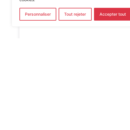
Conception durable —
Bureau d’étude
Personnaliser
Tout rejeter
Accepter tout
Installations CVC & électriques —
Bure
Accueil
»
Références
»
Maison de la petite entreprise
INGÉNIERIE DE L’ÉNERGIE ET DE L’ENVIRONNEMENT
CONCEVONS, ENSEMBLE, L’ENVIRONNEMENT BÂTI 