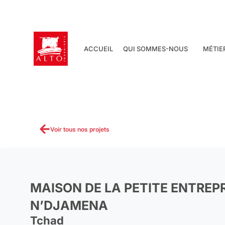
Aller
au
contenu
ACCUEIL
QUI SOMMES-NOUS
MÉTIE
Voir tous nos projets
MAISON DE LA PETITE ENTREP
N’DJAMENA
Tchad