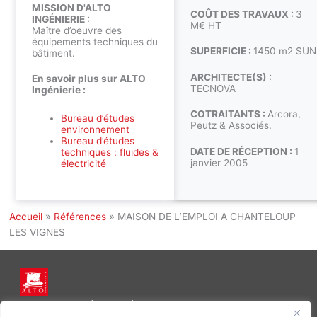
MISSION D'ALTO
COÛT DES TRAVAUX :
3
INGÉNIERIE :
M€ HT
Maître d’oeuvre des
équipements techniques du
SUPERFICIE :
1450 m2 SUN
bâtiment.
ARCHITECTE(S) :
En savoir plus sur ALTO
TECNOVA
Ingénierie :
COTRAITANTS :
Arcora,
Bureau d’études
Peutz & Associés.
environnement
Bureau d’études
DATE DE RÉCEPTION :
1
techniques : fluides &
janvier 2005
électricité
Accueil
»
Références
»
MAISON DE L’EMPLOI A CHANTELOUP
LES VIGNES
INGÉNIERIE DE L’ÉNERGIE ET DE L’ENVIRONNEMENT