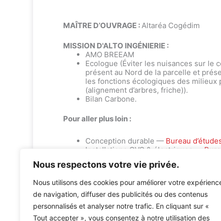
MAÎTRE D’OUVRAGE :
Altaréa Cogédim
MISSION D'ALTO INGÉNIERIE :
AMO BREEAM
Ecologue (Éviter les nuisances sur le 
présent au Nord de la parcelle et prés
les fonctions écologiques des milieux pr
(alignement d’arbres, friche)).
Bilan Carbone.
Pour aller plus loin :
Conception durable —
Bureau d’étude
Installations CVC & électriques —
Bure
Nous respectons votre vie privée.
Nous utilisons des cookies pour améliorer votre expérienc
de navigation, diffuser des publicités ou des contenus
personnalisés et analyser notre trafic. En cliquant sur «
Tout accepter », vous consentez à notre utilisation des
Accueil
»
Références
»
Marques Avenue – Village de ma