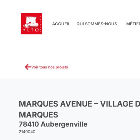
Aller
au
contenu
ACCUEIL
QUI SOMMES-NOUS
MÉTIE
Voir tous nos projets
MARQUES AVENUE – VILLAGE 
MARQUES
78410 Aubergenville
2140040