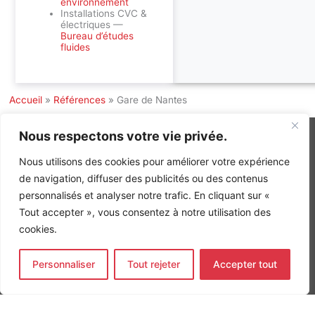
environnement
Installations CVC &
électriques —
Bureau d’études
fluides
Accueil
»
Références
»
Gare de Nantes
Nous respectons votre vie privée.
Nous utilisons des cookies pour améliorer votre expérience
INGÉNIERIE DE L’ÉNERGIE ET DE L’ENVIRONNEMENT
de navigation, diffuser des publicités ou des contenus
CONCEVONS, ENSEMBLE, L’ENVIRONNEMENT BÂTI DE DEMAIN
personnalisés et analyser notre trafic. En cliquant sur «
Tout accepter », vous consentez à notre utilisation des
CONTACT
cookies.
Tel. +33 (0)1 64 68 18 50
L
I
F
i
n
a
n
s
c
Personnaliser
Tout rejeter
Accepter tout
k
t
e
Nos agences
e
a
b
d
g
o
Bureau d'études Île de France
i
r
o