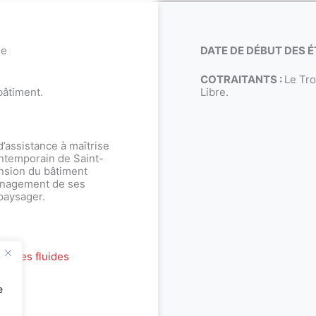
le
DATE DE DÉBUT DES É
COTRAITANTS :
Le Tro
âtiment.
Libre.
’assistance à maîtrise
ntemporain de Saint-
nsion du bâtiment
ménagement de ses
paysager.
études fluides
e