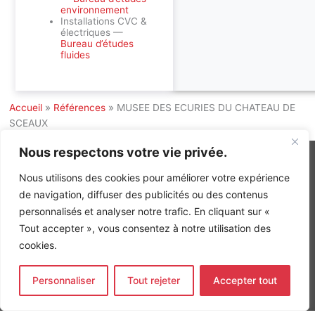
environnement
Installations CVC &
électriques —
Bureau d’études
fluides
Accueil
»
Références
»
MUSEE DES ECURIES DU CHATEAU DE
SCEAUX
Nous respectons votre vie privée.
Nous utilisons des cookies pour améliorer votre expérience
de navigation, diffuser des publicités ou des contenus
INGÉNIERIE DE L’ÉNERGIE ET DE L’ENVIRONNEMENT
personnalisés et analyser notre trafic. En cliquant sur «
CONCEVONS, ENSEMBLE, L’ENVIRONNEMENT BÂTI DE DEMAIN
Tout accepter », vous consentez à notre utilisation des
CONTACT
cookies.
Tel. +33 (0)1 64 68 18 50
L
I
F
i
n
a
Personnaliser
Tout rejeter
Accepter tout
n
s
c
k
t
e
Nos agences
e
a
b