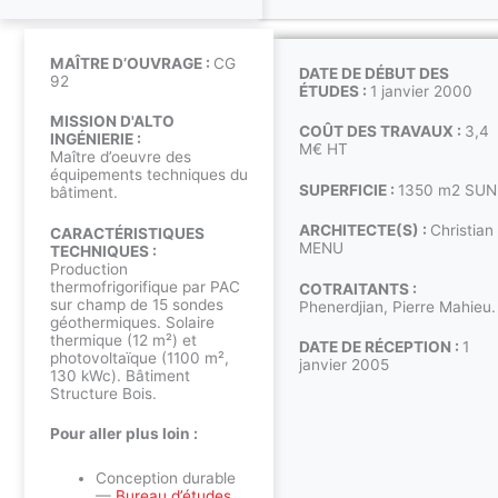
MAÎTRE D’OUVRAGE :
CG
DATE DE DÉBUT DES
92
ÉTUDES :
1 janvier 2000
MISSION D'ALTO
COÛT DES TRAVAUX :
3,4
INGÉNIERIE :
M€ HT
Maître d’oeuvre des
équipements techniques du
SUPERFICIE :
1350 m2 SUN
bâtiment.
ARCHITECTE(S) :
Christian
CARACTÉRISTIQUES
MENU
TECHNIQUES :
Production
thermofrigorifique par PAC
COTRAITANTS :
sur champ de 15 sondes
Phenerdjian, Pierre Mahieu.
géothermiques. Solaire
thermique (12 m²) et
DATE DE RÉCEPTION :
1
photovoltaïque (1100 m²,
janvier 2005
130 kWc). Bâtiment
Structure Bois.
Pour aller plus loin :
Conception durable
—
Bureau d’études