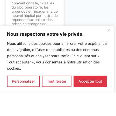
conventionnelle, 17 salles
du bloc opératoire, les
urgences et l’imagerie. 2 Le
nouvel hôpital permettra de
répondre aux enjeux des
prises en charges de
demain avec notamment le
développement de
Nous respectons votre vie privée.
l’ambulatoire. Il prévoit une
réduction des capacités
Nous utilisons des cookies pour améliorer votre expérience
d’hospitalisation
traditionnelle de 20% et
de navigation, diffuser des publicités ou des contenus
une augmentation des
personnalisés et analyser notre trafic. En cliquant sur «
places de jour de 23 %.
Tout accepter », vous consentez à notre utilisation des
ETUDES PARTICULIÈRES :
cookies.
Consommations
énergétiques tous
usages et tous
Personnaliser
Tout rejeter
Accepter tout
espaces >
équipements
biomédicaux afin de
respecter la
consommation de
référence de l’APHP.
Etude de confort
d’été pour des locaux