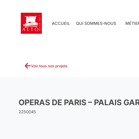
Aller
au
contenu
ACCUEIL
QUI SOMMES-NOUS
MÉTIE
Voir tous nos projets
OPERAS DE PARIS – PALAIS GA
2250045