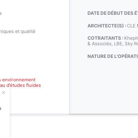
s
DATE DE DÉBUT DES É
ARCHITECTE(S) :
CLE 
iques et qualité
COTRAITANTS :
Kheph
& Associés, LBE, Sky Re
NATURE DE L'OPÉRATI
s environnement
au d’études fluides
e
er