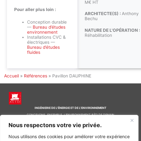
M€ HT
Pour aller plus loin :
ARCHITECTE(S) :
Anthony
Bechu
Conception durable
—
Bureau d’études
NATURE DE L'OPÉRATION :
environnement
Réhabilitation
Installations CVC &
électriques —
Bureau d’études
fluides
Accueil
»
Références
»
Pavillon DAUPHINE
INGÉNIERIE DE L’ÉNERGIE ET DE L’ENVIRONNEMENT
CONCEVONS, ENSEMBLE, L’ENVIRONNEMENT BÂTI DE DEMAIN
Nous respectons votre vie privée.
CONTACT
Tel. +33 (0)1 64 68 18 50
Nous utilisons des cookies pour améliorer votre expérience
L
I
F