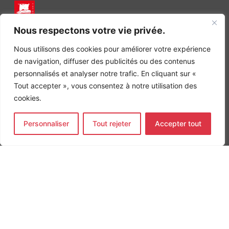
INGÉNIERIE DE L’ÉNERGIE ET DE L’ENVIRONNEMENT
Nous respectons votre vie privée.
CONCEVONS, ENSEMBLE, L’ENVIRONNEMENT BÂTI DE DEMAIN
Nous utilisons des cookies pour améliorer votre expérience
CONTACT
de navigation, diffuser des publicités ou des contenus
Tel. +33 (0)1 64 68 18 50
personnalisés et analyser notre trafic. En cliquant sur «
L
I
F
i
n
a
Tout accepter », vous consentez à notre utilisation des
n
s
c
cookies.
k
t
e
Nos agences
e
a
b
d
g
o
Bureau d'études Île de France
Personnaliser
Tout rejeter
Accepter tout
i
r
o
n
a
k
Bureau d'études Bordeaux
-
m
-
Bureau d'études Lyon
i
f
n
CONTACT
Tel. +33 (0)1 64 68 18 50
L
I
F
i
n
a
n
s
c
k
t
e
e
a
b
d
g
o
MENTIONS LÉGALES
i
r
o