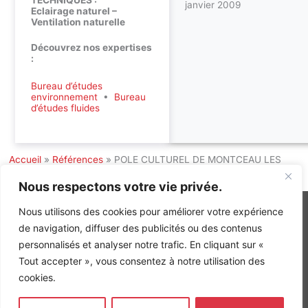
TECHNIQUES :
janvier 2009
Eclairage naturel –
Ventilation naturelle
Découvrez nos expertises
:
Bureau d’études
environnement
•
Bureau
d’études fluides
Accueil
»
Références
»
POLE CULTUREL DE MONTCEAU LES
MINES
Nous respectons votre vie privée.
Nous utilisons des cookies pour améliorer votre expérience
de navigation, diffuser des publicités ou des contenus
personnalisés et analyser notre trafic. En cliquant sur «
INGÉNIERIE DE L’ÉNERGIE ET DE L’ENVIRONNEMENT
Tout accepter », vous consentez à notre utilisation des
CONCEVONS, ENSEMBLE, L’ENVIRONNEMENT BÂTI DE DEMAIN
cookies.
CONTACT
Tel. +33 (0)1 64 68 18 50