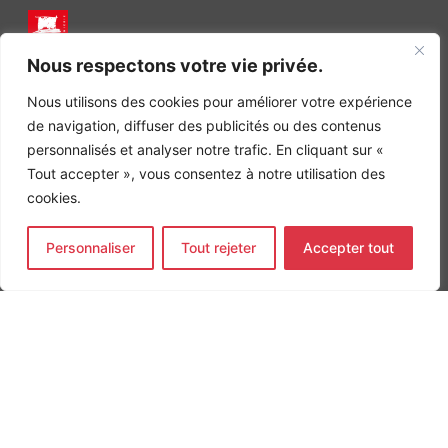
Nous respectons votre vie privée.
INGÉNIERIE DE L’ÉNERGIE ET DE L’ENVIRONNEMENT
CONCEVONS, ENSEMBLE, L’ENVIRONNEMENT BÂTI DE DEMAIN
Nous utilisons des cookies pour améliorer votre expérience
de navigation, diffuser des publicités ou des contenus
CONTACT
Tel. +33 (0)1 64 68 18 50
personnalisés et analyser notre trafic. En cliquant sur «
L
I
F
i
n
a
Tout accepter », vous consentez à notre utilisation des
n
s
c
cookies.
k
t
e
Nos agences
e
a
b
d
g
o
Personnaliser
Tout rejeter
Accepter tout
Bureau d'études Île de France
i
r
o
n
a
k
Bureau d'études Bordeaux
-
m
-
Bureau d'études Lyon
i
f
n
CONTACT
Tel. +33 (0)1 64 68 18 50
L
I
F
i
n
a
n
s
c
k
t
e
e
a
b
d
g
o
MENTIONS LÉGALES