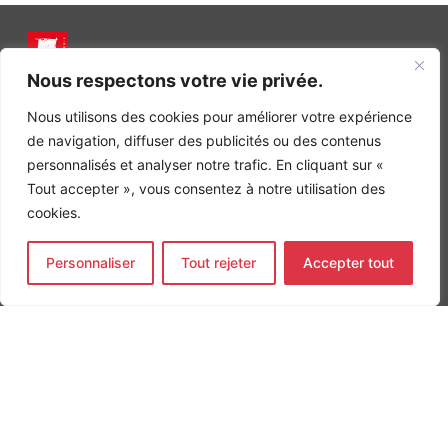
Nous respectons votre vie privée.
INGÉNIERIE DE L’ÉNERGIE ET DE L’ENVIRONNEMENT
CONCEVONS, ENSEMBLE, L’ENVIRONNEMENT BÂTI DE DEMAIN
Nous utilisons des cookies pour améliorer votre expérience
de navigation, diffuser des publicités ou des contenus
CONTACT
Tel. +33 (0)1 64 68 18 50
personnalisés et analyser notre trafic. En cliquant sur «
L
I
F
Tout accepter », vous consentez à notre utilisation des
i
n
a
n
s
c
cookies.
k
t
e
Nos agences
e
a
b
d
g
o
Personnaliser
Tout rejeter
Accepter tout
Bureau d'études Île de France
i
r
o
n
a
k
Bureau d'études Bordeaux
-
m
-
Bureau d'études Lyon
i
f
n
CONTACT
Tel. +33 (0)1 64 68 18 50
L
I
F
i
n
a
n
s
c
k
t
e
e
a
b