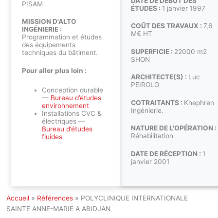
DATE DE DÉBUT DES
PISAM
ÉTUDES :
1 janvier 1997
MISSION D'ALTO
COÛT DES TRAVAUX :
7,6
INGÉNIERIE :
M€ HT
Programmation et études
des équipements
SUPERFICIE :
22000 m2
techniques du bâtiment.
SHON
Pour aller plus loin :
ARCHITECTE(S) :
Luc
PEIROLO
Conception durable
—
Bureau d’études
COTRAITANTS :
Khephren
environnement
Ingénierie.
Installations CVC &
électriques —
NATURE DE L'OPÉRATION :
Bureau d’études
Réhabilitation
fluides
DATE DE RÉCEPTION :
1
janvier 2001
Accueil
»
Références
»
POLYCLINIQUE INTERNATIONALE
SAINTE ANNE-MARIE A ABIDJAN