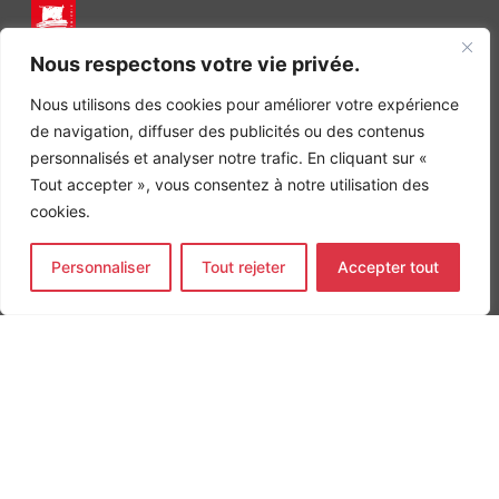
INGÉNIERIE DE L’ÉNERGIE ET DE L’ENVIRONNEMENT
Nous respectons votre vie privée.
CONCEVONS, ENSEMBLE, L’ENVIRONNEMENT BÂTI DE DEMAIN
Nous utilisons des cookies pour améliorer votre expérience
CONTACT
de navigation, diffuser des publicités ou des contenus
Tel. +33 (0)1 64 68 18 50
personnalisés et analyser notre trafic. En cliquant sur «
L
I
F
i
n
a
Tout accepter », vous consentez à notre utilisation des
n
s
c
cookies.
k
t
e
Nos agences
e
a
b
d
g
o
Bureau d'études Île de France
Personnaliser
Tout rejeter
Accepter tout
i
r
o
n
a
k
Bureau d'études Bordeaux
-
m
-
Bureau d'études Lyon
i
f
n
CONTACT
Tel. +33 (0)1 64 68 18 50
L
I
F
i
n
a
n
s
c
k
t
e
e
a
b
d
g
o
MENTIONS LÉGALES
i
r
o