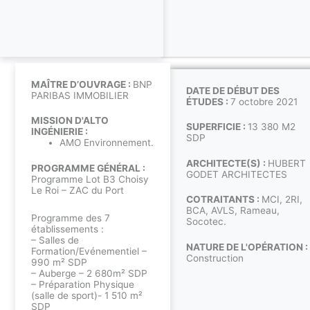
MAÎTRE D’OUVRAGE :
BNP
DATE DE DÉBUT DES
PARIBAS IMMOBILIER
ÉTUDES :
7 octobre 2021
MISSION D'ALTO
SUPERFICIE :
13 380 M2
INGÉNIERIE :
SDP
AMO Environnement.
ARCHITECTE(S) :
HUBERT
PROGRAMME GÉNÉRAL :
GODET ARCHITECTES
Programme Lot B3 Choisy
Le Roi – ZAC du Port
COTRAITANTS :
MCI, 2RI,
BCA, AVLS, Rameau,
Programme des 7
Socotec.
établissements :
– Salles de
NATURE DE L'OPÉRATION :
Formation/Evénementiel –
Construction
990 m² SDP
– Auberge – 2 680m² SDP
– Préparation Physique
(salle de sport)- 1 510 m²
SDP