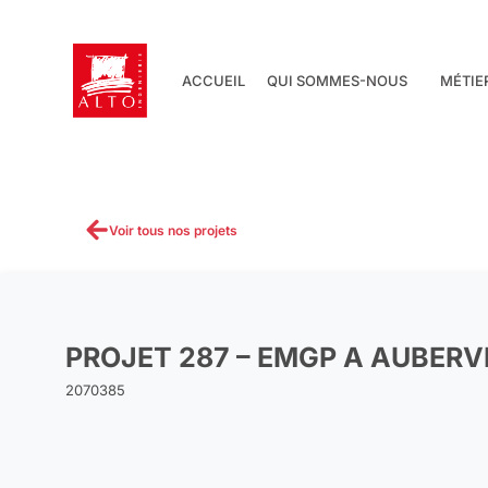
Aller
au
contenu
ACCUEIL
QUI SOMMES-NOUS
MÉTIE
Voir tous nos projets
PROJET 287 – EMGP A AUBERVI
2070385