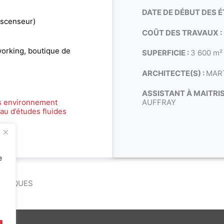
DATE DE DÉBUT DES É
ascenseur)
COÛT DES TRAVAUX :
orking, boutique de
SUPERFICIE :
3 600 m²
ARCHITECTE(S) :
MAR
ASSISTANT À MAITRI
s environnement
AUFFRAY
au d’études fluides
e
S MARQUES